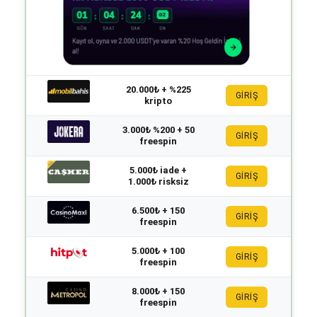
20.000₺ + %225
GİRİŞ
kripto
3.000₺ %200 + 50
GİRİŞ
freespin
5.000₺ iade +
GİRİŞ
1.000₺ risksiz
6.500₺ + 150
GİRİŞ
freespin
5.000₺ + 100
GİRİŞ
freespin
8.000₺ + 150
GİRİŞ
freespin