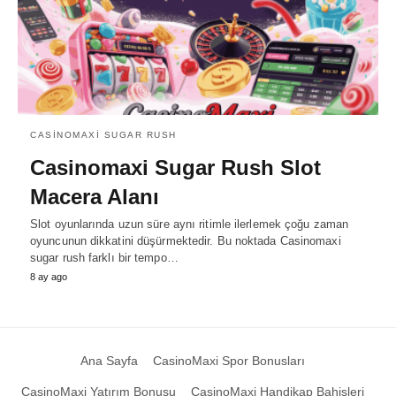
CASINOMAXI SUGAR RUSH
Casinomaxi Sugar Rush Slot
Macera Alanı
Slot oyunlarında uzun süre aynı ritimle ilerlemek çoğu zaman
oyuncunun dikkatini düşürmektedir. Bu noktada Casinomaxi
sugar rush farklı bir tempo…
8 ay ago
Ana Sayfa
CasinoMaxi Spor Bonusları
CasinoMaxi Yatırım Bonusu
CasinoMaxi Handikap Bahisleri