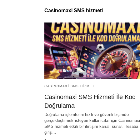
Casinomaxi SMS hizmeti
CASINOMAXI SMS HIZMETI
Casinomaxi SMS Hizmeti İle Kod
Doğrulama
Doğrulama işlemlerini hızlı ve güvenli biçimde
gerçekleştirmek isteyen kullanıcılar için Casinomax
SMS hizmeti etkili bir iletişim kanalı sunar. Hesaba
giriş…