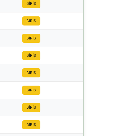
GİRİŞ
GİRİŞ
GİRİŞ
GİRİŞ
GİRİŞ
GİRİŞ
GİRİŞ
GİRİŞ