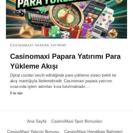
CASINOMAXI PAPARA YATIRIMI
Casinomaxi Papara Yatırımı Para
Yükleme Akışı
Dijital cüzdan tercih edildiğinde para yükleme süreci belirli bir
akış mantığıyla ilerlemektedir. Casinomaxi papara yatırımı
sırasında işlem adımları kısa tutulmaktadır.…
8 ay ago
Ana Sayfa
CasinoMaxi Spor Bonusları
CasinoMaxi Yatırım Bonusu
CasinoMaxi Handikap Bahisleri