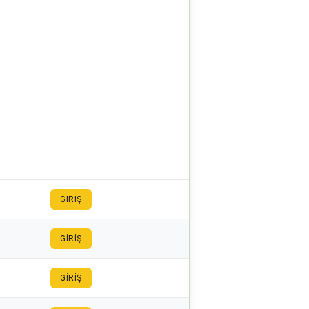
GİRİŞ
GİRİŞ
GİRİŞ