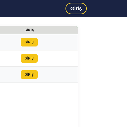
Giriş
GIRIŞ
GİRİŞ
GİRİŞ
GİRİŞ