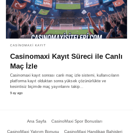
CASINOMAXI KAYIT
Casinomaxi Kayıt Süreci ile Canlı
Maç İzle
Casinomaxi kayıt sonrası canlı maç izle sistemi, kullanıcıların
platforma kayıt olduktan sonra yüksek çözünürlükte ve
kesintisiz biçimde maç yayınlarını takip…
9 ay ago
Ana Sayfa
CasinoMaxi Spor Bonusları
CasinoMaxi Yatırım Bonusu
CasinoMaxi Handikap Bahisleri