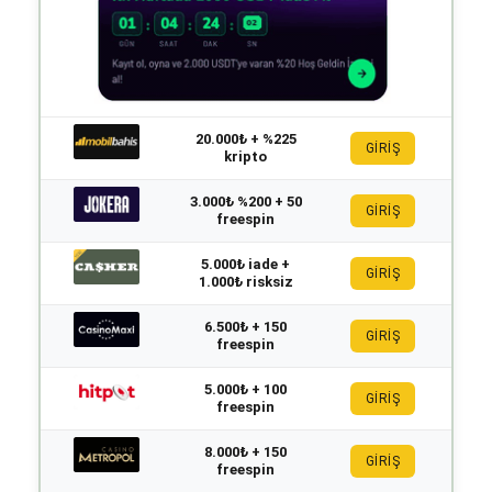
20.000₺ + %225
GİRİŞ
kripto
3.000₺ %200 + 50
GİRİŞ
freespin
5.000₺ iade +
GİRİŞ
1.000₺ risksiz
6.500₺ + 150
GİRİŞ
freespin
5.000₺ + 100
GİRİŞ
freespin
8.000₺ + 150
GİRİŞ
freespin