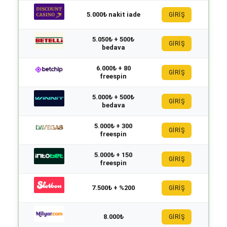
5.000₺ nakit iade
GİRİŞ
5.050₺ + 500₺
GİRİŞ
bedava
6.000₺ + 80
GİRİŞ
freespin
5.000₺ + 500₺
GİRİŞ
bedava
5.000₺ + 300
GİRİŞ
freespin
5.000₺ + 150
GİRİŞ
freespin
7.500₺ + %200
GİRİŞ
8.000₺
GİRİŞ