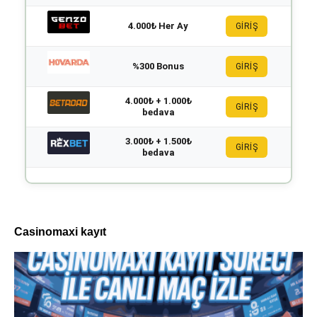
4.000₺ Her Ay
GİRİŞ
%300 Bonus
GİRİŞ
4.000₺ + 1.000₺
GİRİŞ
bedava
3.000₺ + 1.500₺
GİRİŞ
bedava
Casinomaxi kayıt