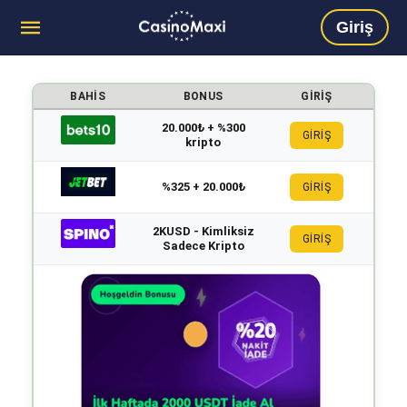
Giriş
BAHIS
BONUS
GIRIŞ
20.000₺ + %300
GİRİŞ
kripto
%325 + 20.000₺
GİRİŞ
2KUSD - Kimliksiz
GİRİŞ
Sadece Kripto