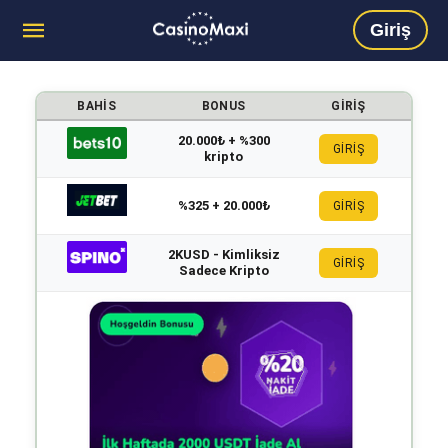
Giriş
BAHIS
BONUS
GIRIŞ
20.000₺ + %300
GİRİŞ
kripto
%325 + 20.000₺
GİRİŞ
2KUSD - Kimliksiz
GİRİŞ
Sadece Kripto