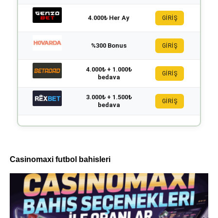
4.000₺ Her Ay
GİRİŞ
%300 Bonus
GİRİŞ
4.000₺ + 1.000₺
GİRİŞ
bedava
3.000₺ + 1.500₺
GİRİŞ
bedava
Casinomaxi futbol bahisleri