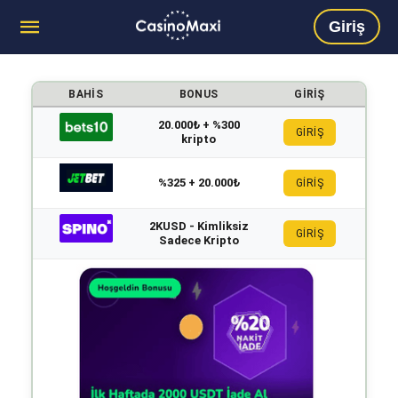
Giriş
BAHIS
BONUS
GIRIŞ
20.000₺ + %300
GİRİŞ
kripto
%325 + 20.000₺
GİRİŞ
2KUSD - Kimliksiz
GİRİŞ
Sadece Kripto