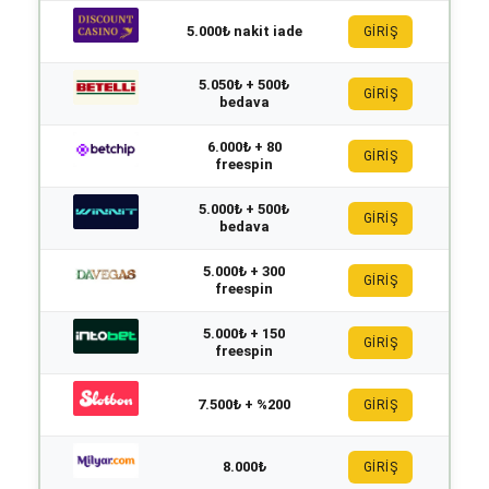
5.000₺ nakit iade
GİRİŞ
5.050₺ + 500₺
GİRİŞ
bedava
6.000₺ + 80
GİRİŞ
freespin
5.000₺ + 500₺
GİRİŞ
bedava
5.000₺ + 300
GİRİŞ
freespin
5.000₺ + 150
GİRİŞ
freespin
7.500₺ + %200
GİRİŞ
8.000₺
GİRİŞ