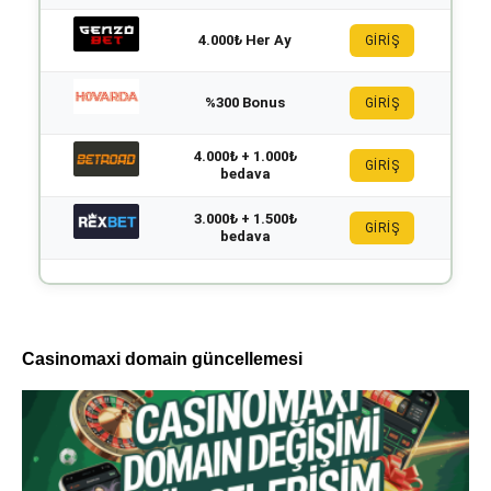
4.000₺ Her Ay
GİRİŞ
%300 Bonus
GİRİŞ
4.000₺ + 1.000₺
GİRİŞ
bedava
3.000₺ + 1.500₺
GİRİŞ
bedava
Casinomaxi domain güncellemesi