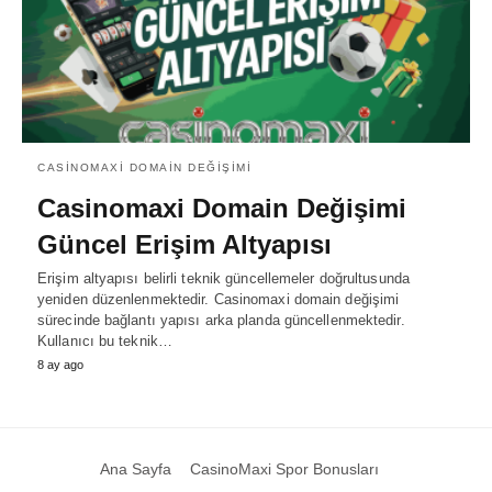
CASINOMAXI DOMAIN DEĞIŞIMI
Casinomaxi Domain Değişimi
Güncel Erişim Altyapısı
Erişim altyapısı belirli teknik güncellemeler doğrultusunda
yeniden düzenlenmektedir. Casinomaxi domain değişimi
sürecinde bağlantı yapısı arka planda güncellenmektedir.
Kullanıcı bu teknik…
8 ay ago
Ana Sayfa
CasinoMaxi Spor Bonusları