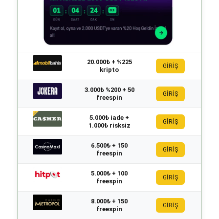
20.000₺ + %225
GİRİŞ
kripto
3.000₺ %200 + 50
GİRİŞ
freespin
5.000₺ iade +
GİRİŞ
1.000₺ risksiz
6.500₺ + 150
GİRİŞ
freespin
5.000₺ + 100
GİRİŞ
freespin
8.000₺ + 150
GİRİŞ
freespin