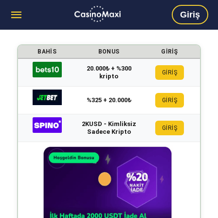
Giriş
BAHIS
BONUS
GIRIŞ
20.000₺ + %300
GİRİŞ
kripto
%325 + 20.000₺
GİRİŞ
2KUSD - Kimliksiz
GİRİŞ
Sadece Kripto