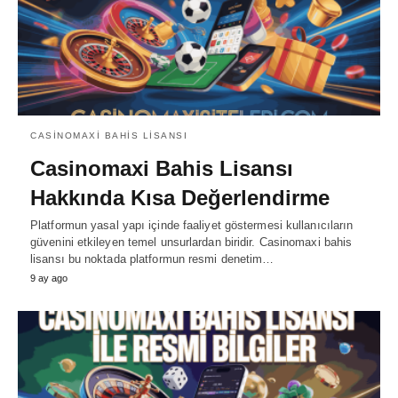
CASINOMAXI BAHIS LISANSI
Casinomaxi Bahis Lisansı
Hakkında Kısa Değerlendirme
Platformun yasal yapı içinde faaliyet göstermesi kullanıcıların
güvenini etkileyen temel unsurlardan biridir. Casinomaxi bahis
lisansı bu noktada platformun resmi denetim…
9 ay ago