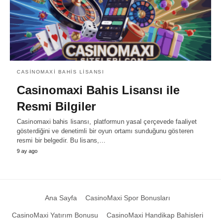
CASINOMAXI BAHIS LISANSI
Casinomaxi Bahis Lisansı ile
Resmi Bilgiler
Casinomaxi bahis lisansı, platformun yasal çerçevede faaliyet
gösterdiğini ve denetimli bir oyun ortamı sunduğunu gösteren
resmi bir belgedir. Bu lisans,…
9 ay ago
Ana Sayfa
CasinoMaxi Spor Bonusları
CasinoMaxi Yatırım Bonusu
CasinoMaxi Handikap Bahisleri