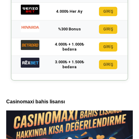
4.000₺ Her Ay
GİRİŞ
%300 Bonus
GİRİŞ
4.000₺ + 1.000₺
GİRİŞ
bedava
3.000₺ + 1.500₺
GİRİŞ
bedava
Casinomaxi bahis lisansı