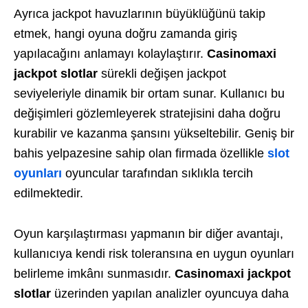
Ayrıca jackpot havuzlarının büyüklüğünü takip
etmek, hangi oyuna doğru zamanda giriş
yapılacağını anlamayı kolaylaştırır.
Casinomaxi
jackpot slotlar
sürekli değişen jackpot
seviyeleriyle dinamik bir ortam sunar. Kullanıcı bu
değişimleri gözlemleyerek stratejisini daha doğru
kurabilir ve kazanma şansını yükseltebilir. Geniş bir
bahis yelpazesine sahip olan firmada özellikle
slot
oyunları
oyuncular tarafından sıklıkla tercih
edilmektedir.
Oyun karşılaştırması yapmanın bir diğer avantajı,
kullanıcıya kendi risk toleransına en uygun oyunları
belirleme imkânı sunmasıdır.
Casinomaxi jackpot
slotlar
üzerinden yapılan analizler oyuncuya daha