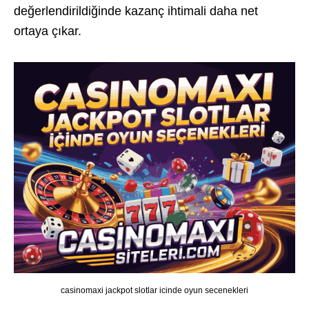
değerlendirildiğinde kazanç ihtimali daha net
ortaya çıkar.
casinomaxi jackpot slotlar icinde oyun secenekleri