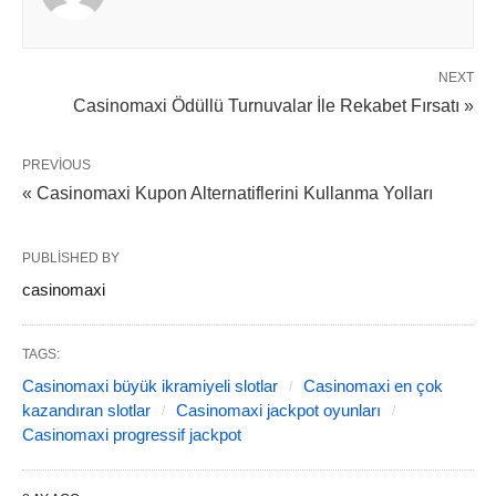
NEXT
Casinomaxi Ödüllü Turnuvalar İle Rekabet Fırsatı »
PREVIOUS
« Casinomaxi Kupon Alternatiflerini Kullanma Yolları
PUBLISHED BY
casinomaxi
TAGS:
Casinomaxi büyük ikramiyeli slotlar
Casinomaxi en çok
kazandıran slotlar
Casinomaxi jackpot oyunları
Casinomaxi progressif jackpot