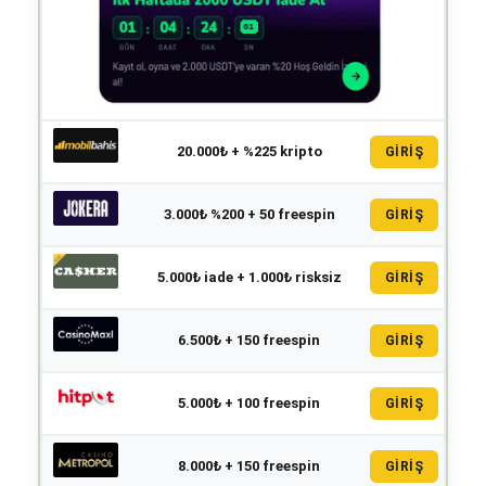
20.000₺ + %225 kripto
GİRİŞ
3.000₺ %200 + 50 freespin
GİRİŞ
5.000₺ iade + 1.000₺ risksiz
GİRİŞ
6.500₺ + 150 freespin
GİRİŞ
5.000₺ + 100 freespin
GİRİŞ
8.000₺ + 150 freespin
GİRİŞ