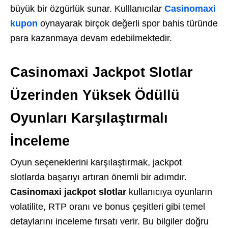
büyük bir özgürlük sunar. Kulllanıcılar
Casinomaxi
kupon
oynayarak birçok değerli spor bahis türünde
para kazanmaya devam edebilmektedir.
Casinomaxi Jackpot Slotlar
Üzerinden Yüksek Ödüllü
Oyunları Karşılaştırmalı
İnceleme
Oyun seçeneklerini karşılaştırmak, jackpot
slotlarda başarıyı artıran önemli bir adımdır.
Casinomaxi jackpot slotlar
kullanıcıya oyunların
volatilite, RTP oranı ve bonus çeşitleri gibi temel
detaylarını inceleme fırsatı verir. Bu bilgiler doğru