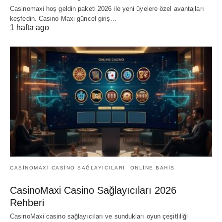
Casinomaxi hoş geldin paketi 2026 ile yeni üyelere özel avantajları
keşfedin. Casino Maxi güncel giriş…
1 hafta ago
CASINOMAXI CASINO SAĞLAYICILARI
ONLINE BAHIS
CasinoMaxi Casino Sağlayıcıları 2026
Rehberi
CasinoMaxi casino sağlayıcıları ve sundukları oyun çeşitliliği