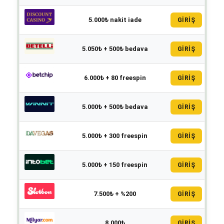
5.000₺ nakit iade
GİRİŞ
5.050₺ + 500₺ bedava
GİRİŞ
6.000₺ + 80 freespin
GİRİŞ
5.000₺ + 500₺ bedava
GİRİŞ
5.000₺ + 300 freespin
GİRİŞ
5.000₺ + 150 freespin
GİRİŞ
7.500₺ + %200
GİRİŞ
8.000₺
GİRİŞ