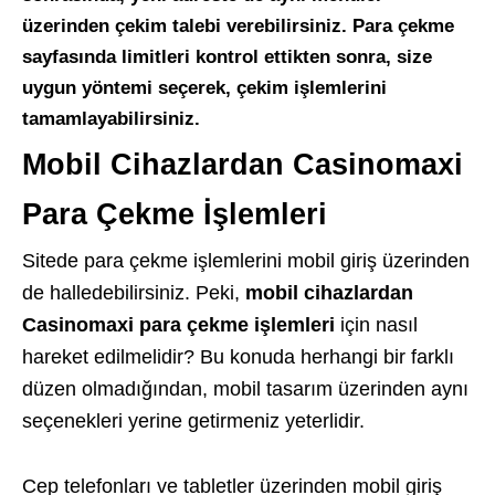
üzerinden çekim talebi verebilirsiniz. Para çekme
sayfasında limitleri kontrol ettikten sonra, size
uygun yöntemi seçerek, çekim işlemlerini
tamamlayabilirsiniz.
Mobil Cihazlardan Casinomaxi
Para Çekme İşlemleri
Sitede para çekme işlemlerini mobil giriş üzerinden
de halledebilirsiniz. Peki,
mobil cihazlardan
Casinomaxi para çekme işlemleri
için nasıl
hareket edilmelidir? Bu konuda herhangi bir farklı
düzen olmadığından, mobil tasarım üzerinden aynı
seçenekleri yerine getirmeniz yeterlidir.
Cep telefonları ve tabletler üzerinden mobil giriş