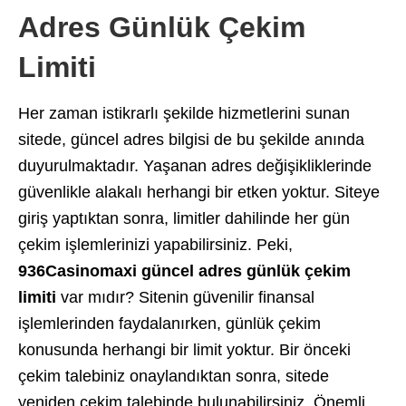
Adres Günlük Çekim
Limiti
Her zaman istikrarlı şekilde hizmetlerini sunan
sitede, güncel adres bilgisi de bu şekilde anında
duyurulmaktadır. Yaşanan adres değişikliklerinde
güvenlikle alakalı herhangi bir etken yoktur. Siteye
giriş yaptıktan sonra, limitler dahilinde her gün
çekim işlemlerinizi yapabilirsiniz. Peki,
936Casinomaxi güncel adres günlük çekim
limiti
var mıdır? Sitenin güvenilir finansal
işlemlerinden faydalanırken, günlük çekim
konusunda herhangi bir limit yoktur. Bir önceki
çekim talebiniz onaylandıktan sonra, sitede
yeniden çekim talebinde bulunabilirsiniz. Önemli