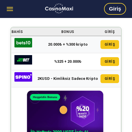
Giriş
BAHIS
BONUS
GIRIŞ
20.000₺ + %300 kripto
GİRİŞ
%325 + 20.000₺
GİRİŞ
2KUSD - Kimliksiz Sadece Kripto
GİRİŞ