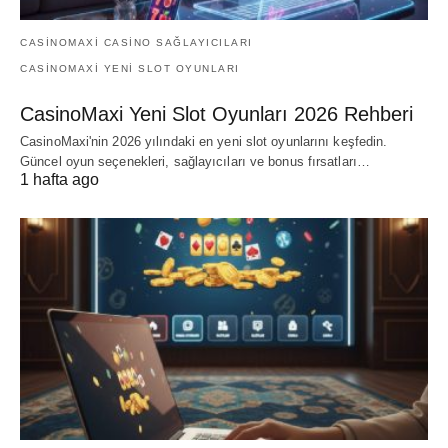
CASINOMAXI CASINO SAĞLAYICILARI
CASINOMAXI YENI SLOT OYUNLARI
CasinoMaxi Yeni Slot Oyunları 2026 Rehberi
CasinoMaxi'nin 2026 yılındaki en yeni slot oyunlarını keşfedin.
Güncel oyun seçenekleri, sağlayıcıları ve bonus fırsatları…
1 hafta ago