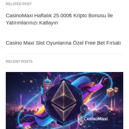
RELATED POST
CasinoMaxi Haftalık 25.000₺ Kripto Bonusu İle
Yatırımlarınızı Katlayın
Casino Maxi Slot Oyunlarına Özel Free Bet Fırsatı
RECENT POSTS