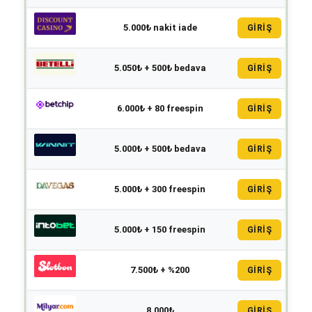
5.000₺ nakit iade
GİRİŞ
5.050₺ + 500₺ bedava
GİRİŞ
6.000₺ + 80 freespin
GİRİŞ
5.000₺ + 500₺ bedava
GİRİŞ
5.000₺ + 300 freespin
GİRİŞ
5.000₺ + 150 freespin
GİRİŞ
7.500₺ + %200
GİRİŞ
8.000₺
GİRİŞ