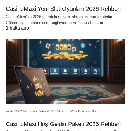
CasinoMaxi Yeni Slot Oyunları 2026 Rehberi
CasinoMaxi'nin 2026 yılındaki en yeni slot oyunlarını keşfedin.
Güncel oyun seçenekleri, sağlayıcıları ve bonus fırsatları…
1 hafta ago
CASINOMAXI HOŞ GELDIN PAKETI
ONLINE BAHIS
CasinoMaxi Hoş Geldin Paketi 2026 Rehberi