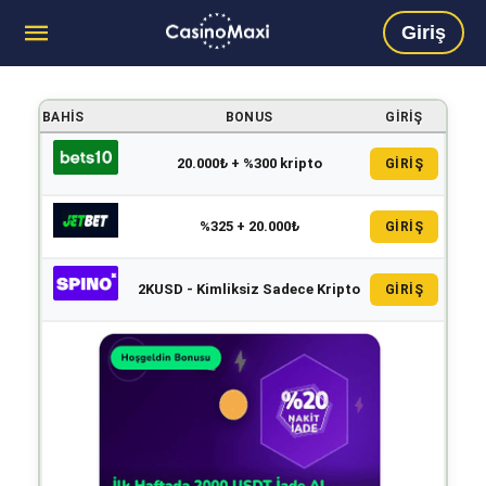
Giriş
BAHIS
BONUS
GIRIŞ
20.000₺ + %300 kripto
GİRİŞ
%325 + 20.000₺
GİRİŞ
2KUSD - Kimliksiz Sadece Kripto
GİRİŞ