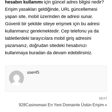
hesabın kullanımı
için güncel adres bilgisi nedir?
Erişim yasakları geldiğinde, URL güncellemesi
yapan site, mobil üzerinden de adresi sunar.
Güvenli bir şekilde siteye erişmek için bu adresi
kullanmanız gerekmektedir. Cep telefonu ya da
tabletlerdeki tarayıcılara mobil giriş adresini
yazarsanız, doğrudan sitedeki hesabınızı
kullanmaya buradan da devam edebilirsiniz.
user45
NEXT
928Casinomaxi En Yeni Domainle Üstün Erişim »