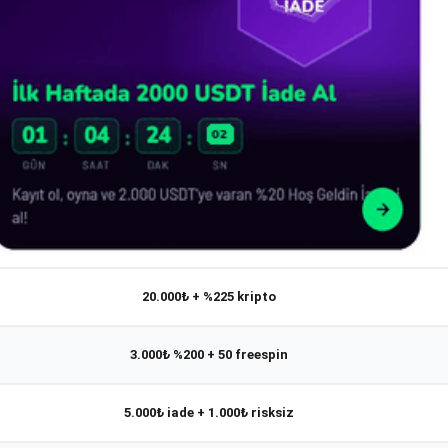
20.000₺ + %225 kripto
3.000₺ %200 + 50 freespin
5.000₺ iade + 1.000₺ risksiz