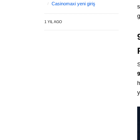
Casinomaxi yeni giriş
s
g
1 YIL AGO
S
h
y