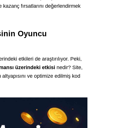
 kazanç fırsatlarını değerlendirmek
sinin Oyuncu
ndeki etkileri de araştırılıyor. Peki,
ansı üzerindeki etkisi
nedir? Site,
 altyapısını ve optimize edilmiş kod