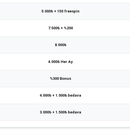
5.000₺ + 150 freespin
7.500₺ + %200
8.000₺
4.000₺ Her Ay
%300 Bonus
4.000₺ + 1.000₺ bedava
3.000₺ + 1.500₺ bedava