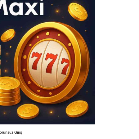
orunsuz Giriş