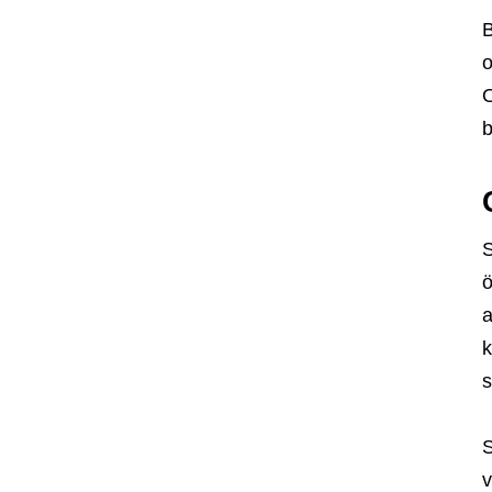
B
o
O
b
S
ö
a
k
s
S
v