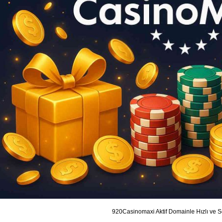
920Casinomaxi Aktif Domainle Hızlı ve S