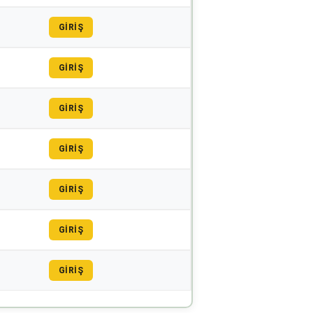
GİRİŞ
GİRİŞ
GİRİŞ
GİRİŞ
GİRİŞ
GİRİŞ
GİRİŞ