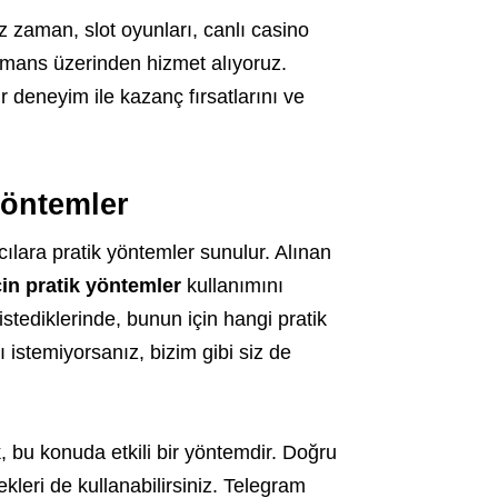
z zaman, slot oyunları, canlı casino
ormans üzerinden hizmet alıyoruz.
 deneyim ile kazanç fırsatlarını ve
Yöntemler
cılara pratik yöntemler sunulur. Alınan
in pratik yöntemler
kullanımını
istediklerinde, bunun için hangi pratik
 istemiyorsanız, bizim gibi siz de
, bu konuda etkili bir yöntemdir. Doğru
ekleri de kullanabilirsiniz. Telegram